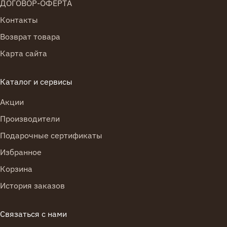
ДОГОВОР-ОФЕРТА
сезонного оформления витрин.
Контакты
Если вы хотите купить пленку для цветов в Москве
Возврат товара
или оформить заказ с доставкой в другой город,
можно выбрать материалы в рулонах для
Карта сайта
постоянной работы или подобрать нужный объем
под разовую покупку. Это удобно и для розницы, и
Каталог и сервисы
для тех, кто закупает флористическую упаковку
оптом. Большой выбор оттенков, фактур и дизайнов
Акции
помогает быстро найти решение под конкретный
Производители
букет, стиль магазина или праздничное событие.
Подарочные сертификаты
Флористическая пленка используется не только
Избранное
как внешняя упаковка. Она помогает сохранить
форму композиции, делает подачу более
Корзина
аккуратной и визуально усиливает впечатление от
История заказов
букета. Прозрачная пленка хорошо подчеркивает
натуральную красоту цветов, матовая добавляет
Связаться с нами
мягкость и современную подачу, цветная помогает