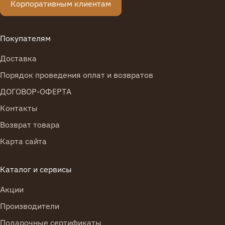
Корпоративным клиентам
5
>
Покупателям
>|
Доставка
Порядок проведения оплат и возвратов
Показано с 1 по 15 из 71 (всего 5 страниц)
ДОГОВОР-ОФЕРТА
Контакты
Возврат товара
Карта сайта
Каталог и сервисы
Акции
Производители
Подарочные сертификаты