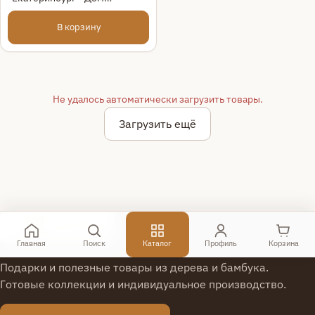
Севастьянова"
В корзину
Не удалось автоматически загрузить товары.
Загрузить ещё
1
2
Главная
Поиск
Каталог
Профиль
Корзина
Подарки и полезные товары из дерева и бамбука.
3
Готовые коллекции и индивидуальное производство.
4