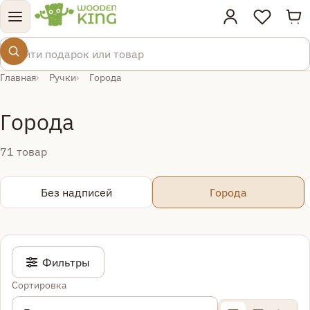
Тов
Поиск по товарам
Главная
Ручки
Города
Города
71 товар
Без надписей
Города
Фильтры
Сортировка