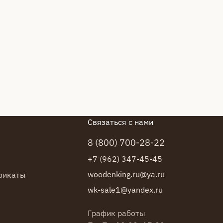
Связаться с нами
8 (800) 700-28-22
+7 (962) 347-45-45
woodenking.ru@ya.ru
фикаты
wk-sale1@yandex.ru
График работы