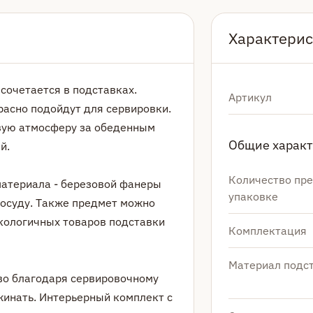
Характерис
 сочетается в подставках.
Артикул
асно подойдут для сервировки.
вую атмосферу за обеденным
Общие харак
й.
Количество пре
материала - березовой фанеры
упаковке
посуду. Также предмет можно
кологичных товаров подставки
Комплектация
Материал подс
иво благодаря сервировочному
ужинать. Интерьерный комплект с