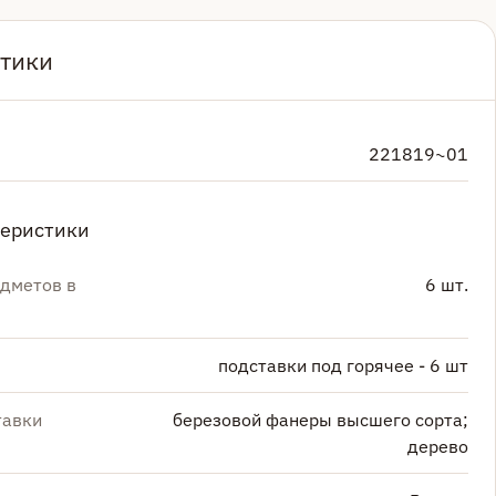
тики
221819~01
теристики
дметов в
6 шт.
подставки под горячее - 6 шт
тавки
березовой фанеры высшего сорта;
дерево