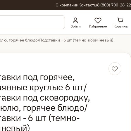
О компании
Контакты
8 (800) 700-28-22
Това
Войти
Избранное
Корзина
юлю, горячее блюдо/Подставки - 6 шт (темно-коричневый)
авки под горячее,
янные круглые 6 шт/
авки под сковородку,
юлю, горячее блюдо/
авки - 6 шт (темно-
чневый)