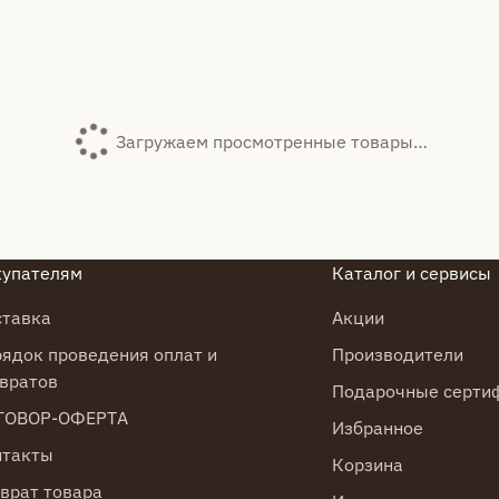
Загружаем просмотренные товары…
купателям
Каталог и сервисы
ставка
Акции
ядок проведения оплат и
Производители
вратов
Подарочные серти
ГОВОР-ОФЕРТА
Избранное
нтакты
Корзина
врат товара