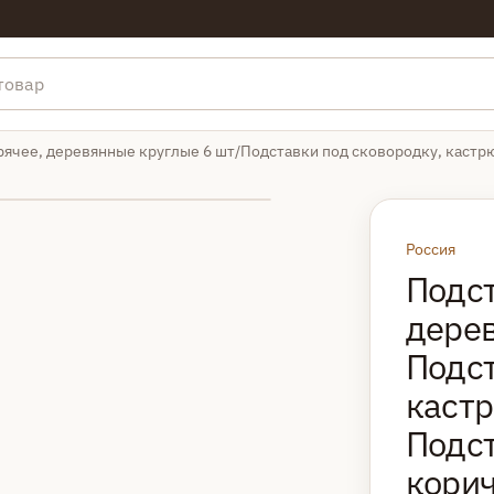
рячее, деревянные круглые 6 шт/Подставки под сковородку, кастр
Россия
Подст
дерев
Подст
кастр
Подст
кори